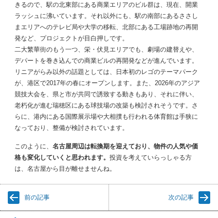
きるので、駅の北東部にある商業エリアのビル群は、現在、開業
ラッシュに沸いています。それ以外にも、駅の南部にあるささし
まエリアへのテレビ局や大学の移転、北部にある工場跡地の再開
発など、プロジェクトが目白押しです。
二大繁華街のもう一つ、栄・伏見エリアでも、劇場の建替えや、
デパートを巻き込んでの商業ビルの再開発などが進んでいます。
リニアがらみ以外の話題としては、日本初のレゴのテーマパーク
が、港区で2017年の春にオープンします。また、2026年のアジア
競技大会を、県と市が共同で誘致する動きもあり、それに伴い、
老朽化が進む瑞穂区にある球技場の改築も検討されそうです。さ
らに、港内にある国際展示場や大相撲も行われる体育館は手狭に
なっており、整備が検討されています。
このように、
名古屋周辺は転換期を迎えており、物件の人気や価
格も変化していくと思われます。
投資を考えていらっしゃる方
は、名古屋から目が離せませんね。
前の記事
次の記事