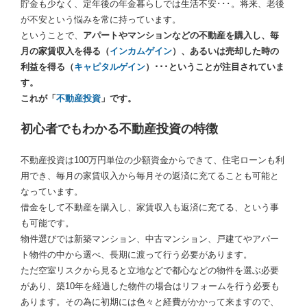
貯金も少なく、定年後の年金暮らしでは生活不安･･･。将来、老後
が不安という悩みを常に持っています。
ということで、
アパートやマンションなどの不動産を購入し、毎
月の家賃収入を得る（
インカムゲイン
）、あるいは売却した時の
利益を得る（
キャピタルゲイン
）･･･ということが注目されていま
す。
これが「
不動産投資
」です。
初心者でもわかる不動産投資の特徴
不動産投資は100万円単位の少額資金からできて、住宅ローンも利
用でき、毎月の家賃収入から毎月その返済に充てることも可能と
なっています。
借金をして不動産を購入し、家賃収入も返済に充てる、という事
も可能です。
物件選びでは新築マンション、中古マンション、戸建てやアパー
ト物件の中から選べ、長期に渡って行う必要があります。
ただ空室リスクから見ると立地などで都心などの物件を選ぶ必要
があり、築10年を経過した物件の場合はリフォームを行う必要も
あります。その為に初期には色々と経費がかかって来ますので、